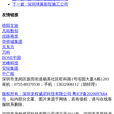
下一篇
: 深圳球幕影院施工公司
友情链接
骄阳文旅
凡拓数创
丝路视觉
华侨城集团
京东方
万科
BOSE中国
光峰科技
安恒集团
中广核
深圳市龙岗区坂田街道杨美社区旺科路1号垵固大厦A栋1203
座机：0755-89370530；手机：13632908112（胡经理）
版权所有：深圳龙程威尼科技有限公司 粤ICP备2020097664
号
，站内部分文案、图片来源于网络，若有侵权，请与在线客
服联系删除。
深圳市龙程威尼科技有限公司成立于2011年，深圳市高新技术