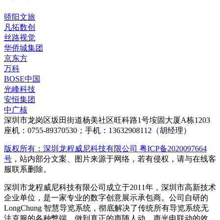
骄阳文旅
凡拓数创
丝路视觉
华侨城集团
京东方
万科
BOSE中国
光峰科技
安恒集团
中广核
深圳市龙岗区坂田街道杨美社区旺科路1号垵固大厦A栋1203
座机：0755-89370530；手机：13632908112（胡经理）
版权所有：深圳龙程威尼科技有限公司 粤ICP备2020097664
号
，站内部分文案、图片来源于网络，若有侵权，请与在线客
服联系删除。
深圳市龙程威尼科技有限公司成立于2011年，深圳市高新技术
企业单位，是一家专业的数字创意展示承包商。公司自研的
LongChung 智慧导览系统，彻底解决了传统所有导览系统无
法克服的各种弊端，做到真正的声随人动，声光电联动的效