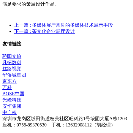
满足要求的策展设计作品。
上一篇
: 多媒体展厅常见的多媒体技术展示手段
下一篇
: 茶文化企业展厅设计
友情链接
骄阳文旅
凡拓数创
丝路视觉
华侨城集团
京东方
万科
BOSE中国
光峰科技
安恒集团
中广核
深圳市龙岗区坂田街道杨美社区旺科路1号垵固大厦A栋1203
座机：0755-89370530；手机：13632908112（胡经理）