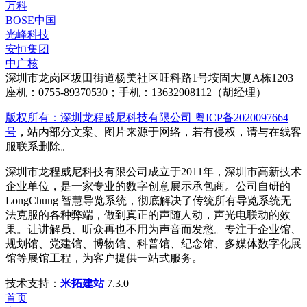
万科
BOSE中国
光峰科技
安恒集团
中广核
深圳市龙岗区坂田街道杨美社区旺科路1号垵固大厦A栋1203
座机：0755-89370530；手机：13632908112（胡经理）
版权所有：深圳龙程威尼科技有限公司 粤ICP备2020097664
号
，站内部分文案、图片来源于网络，若有侵权，请与在线客
服联系删除。
深圳市龙程威尼科技有限公司成立于2011年，深圳市高新技术
企业单位，是一家专业的数字创意展示承包商。公司自研的
LongChung 智慧导览系统，彻底解决了传统所有导览系统无
法克服的各种弊端，做到真正的声随人动，声光电联动的效
果。让讲解员、听众再也不用为声音而发愁。专注于企业馆、
规划馆、党建馆、博物馆、科普馆、纪念馆、多媒体数字化展
馆等展馆工程，为客户提供一站式服务。
技术支持：
米拓建站
7.3.0
首页