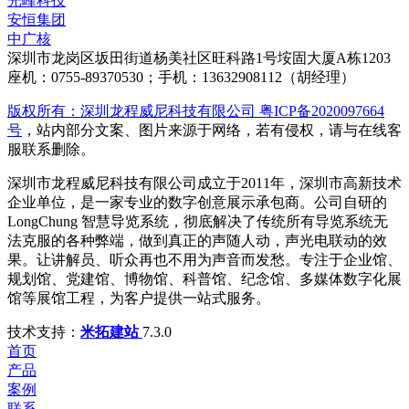
光峰科技
安恒集团
中广核
深圳市龙岗区坂田街道杨美社区旺科路1号垵固大厦A栋1203
座机：0755-89370530；手机：13632908112（胡经理）
版权所有：深圳龙程威尼科技有限公司 粤ICP备2020097664
号
，站内部分文案、图片来源于网络，若有侵权，请与在线客
服联系删除。
深圳市龙程威尼科技有限公司成立于2011年，深圳市高新技术
企业单位，是一家专业的数字创意展示承包商。公司自研的
LongChung 智慧导览系统，彻底解决了传统所有导览系统无
法克服的各种弊端，做到真正的声随人动，声光电联动的效
果。让讲解员、听众再也不用为声音而发愁。专注于企业馆、
规划馆、党建馆、博物馆、科普馆、纪念馆、多媒体数字化展
馆等展馆工程，为客户提供一站式服务。
技术支持：
米拓建站
7.3.0
首页
产品
案例
联系