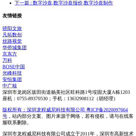
下一篇
: 数字沙盘,数字沙盘报价,数字沙盘制作
友情链接
骄阳文旅
凡拓数创
丝路视觉
华侨城集团
京东方
万科
BOSE中国
光峰科技
安恒集团
中广核
深圳市龙岗区坂田街道杨美社区旺科路1号垵固大厦A栋1203
座机：0755-89370530；手机：13632908112（胡经理）
版权所有：深圳龙程威尼科技有限公司 粤ICP备2020097664
号
，站内部分文案、图片来源于网络，若有侵权，请与在线客
服联系删除。
深圳市龙程威尼科技有限公司成立于2011年，深圳市高新技术