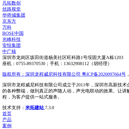
凡拓数创
丝路视觉
华侨城集团
京东方
万科
BOSE中国
光峰科技
安恒集团
中广核
深圳市龙岗区坂田街道杨美社区旺科路1号垵固大厦A栋1203
座机：0755-89370530；手机：13632908112（胡经理）
版权所有：深圳龙程威尼科技有限公司 粤ICP备2020097664号
深圳市龙程威尼科技有限公司成立于2011年，深圳市高新技术
的各种弊端，做到真正的声随人动，声光电联动的效果。让讲
程，为客户提供一站式服务。
技术支持：
米拓建站
7.3.0
首页
产品
案例