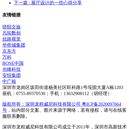
下一篇
: 展厅设计的一些心得分享
友情链接
骄阳文旅
凡拓数创
丝路视觉
华侨城集团
京东方
万科
BOSE中国
光峰科技
安恒集团
中广核
深圳市龙岗区坂田街道杨美社区旺科路1号垵固大厦A栋1203
座机：0755-89370530；手机：13632908112（胡经理）
版权所有：深圳龙程威尼科技有限公司 粤ICP备2020097664
号
，站内部分文案、图片来源于网络，若有侵权，请与在线客
服联系删除。
深圳市龙程威尼科技有限公司成立于2011年，深圳市高新技术