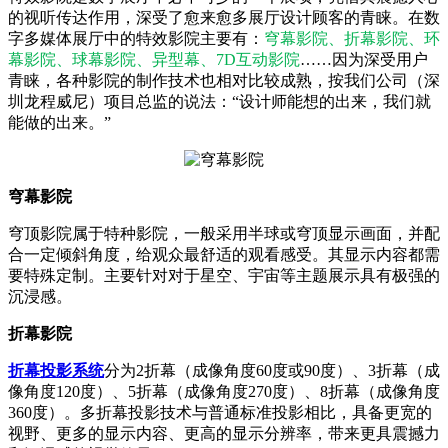
的视听传达作用，深受了愈来愈多展厅设计顾客的青睐。在数
字多媒体展厅中的特效影院主要有：
穹幕影院、折幕影院、环
幕影院、球幕影院、异型幕、7D互动影院
……因为深受用户
青睐，各种影院的制作技术也相对比较成熟，按我们公司（深
圳龙程威尼）项目总监的说法：“设计师能想的出来，我们就
能做的出来。”
穹幕影院
穹顶影院属于特种影院，一般采用半球或穹顶显示画面，并配
合一定倾斜角度，给观众最舒适的观看感受。其显示内容都需
要特殊定制。主要针对对于星空、宇宙等主题展示具有极强的
沉浸感。
折幕影院
折幕投影系统
分为2折幕（成像角度60度或90度）、3折幕（成
像角度120度）、5折幕（成像角度270度）、8折幕（成像角度
360度）。多折幕投影技术与普通标准投影相比，具备更宽的
视野、更多的显示内容、更高的显示分辨率，带来更具震撼力