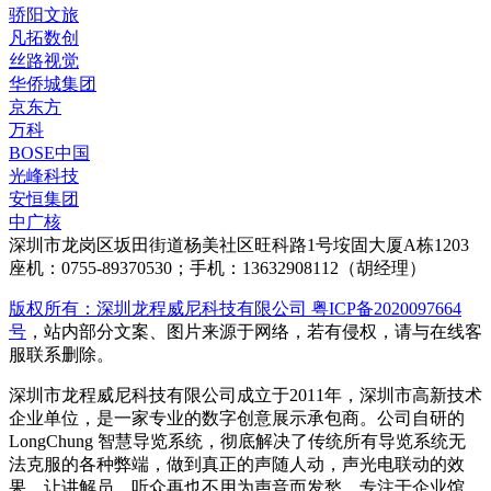
骄阳文旅
凡拓数创
丝路视觉
华侨城集团
京东方
万科
BOSE中国
光峰科技
安恒集团
中广核
深圳市龙岗区坂田街道杨美社区旺科路1号垵固大厦A栋1203
座机：0755-89370530；手机：13632908112（胡经理）
版权所有：深圳龙程威尼科技有限公司 粤ICP备2020097664
号
，站内部分文案、图片来源于网络，若有侵权，请与在线客
服联系删除。
深圳市龙程威尼科技有限公司成立于2011年，深圳市高新技术
企业单位，是一家专业的数字创意展示承包商。公司自研的
LongChung 智慧导览系统，彻底解决了传统所有导览系统无
法克服的各种弊端，做到真正的声随人动，声光电联动的效
果。让讲解员、听众再也不用为声音而发愁。专注于企业馆、