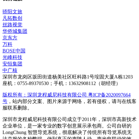
骄阳文旅
凡拓数创
丝路视觉
华侨城集团
京东方
万科
BOSE中国
光峰科技
安恒集团
中广核
深圳市龙岗区坂田街道杨美社区旺科路1号垵固大厦A栋1203
座机：0755-89370530；手机：13632908112（胡经理）
版权所有：深圳龙程威尼科技有限公司 粤ICP备2020097664
号
，站内部分文案、图片来源于网络，若有侵权，请与在线客
服联系删除。
深圳市龙程威尼科技有限公司成立于2011年，深圳市高新技术
企业单位，是一家专业的数字创意展示承包商。公司自研的
LongChung 智慧导览系统，彻底解决了传统所有导览系统无
法克服的各种弊端，做到真正的声随人动，声光电联动的效