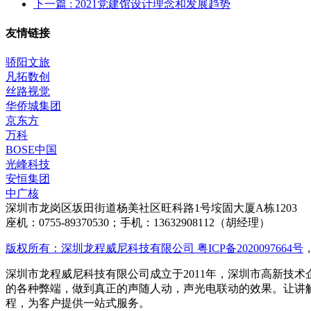
下一篇
: 2021党建馆设计理念和发展趋势
友情链接
骄阳文旅
凡拓数创
丝路视觉
华侨城集团
京东方
万科
BOSE中国
光峰科技
安恒集团
中广核
深圳市龙岗区坂田街道杨美社区旺科路1号垵固大厦A栋1203
座机：0755-89370530；手机：13632908112（胡经理）
版权所有：深圳龙程威尼科技有限公司 粤ICP备2020097664号
深圳市龙程威尼科技有限公司成立于2011年，深圳市高新技术
的各种弊端，做到真正的声随人动，声光电联动的效果。让讲
程，为客户提供一站式服务。