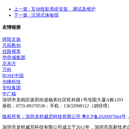
上一篇
: 互动投影系统安装、调试及维护
下一篇
: 沉浸式体验馆
友情链接
骄阳文旅
凡拓数创
丝路视觉
华侨城集团
京东方
万科
BOSE中国
光峰科技
安恒集团
中广核
深圳市龙岗区坂田街道杨美社区旺科路1号垵固大厦A栋1203
座机：0755-89370530；手机：13632908112（胡经理）
版权所有：深圳龙程威尼科技有限公司 粤ICP备2020097664号
深圳市龙程威尼科技有限公司成立于2011年，深圳市高新技术