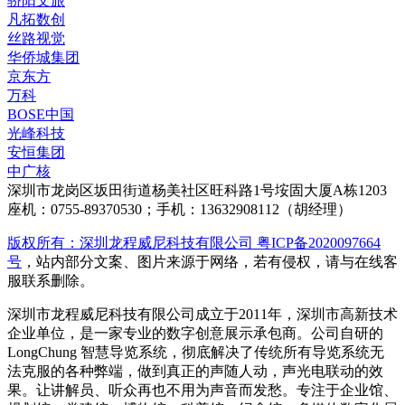
骄阳文旅
凡拓数创
丝路视觉
华侨城集团
京东方
万科
BOSE中国
光峰科技
安恒集团
中广核
深圳市龙岗区坂田街道杨美社区旺科路1号垵固大厦A栋1203
座机：0755-89370530；手机：13632908112（胡经理）
版权所有：深圳龙程威尼科技有限公司 粤ICP备2020097664
号
，站内部分文案、图片来源于网络，若有侵权，请与在线客
服联系删除。
深圳市龙程威尼科技有限公司成立于2011年，深圳市高新技术
企业单位，是一家专业的数字创意展示承包商。公司自研的
LongChung 智慧导览系统，彻底解决了传统所有导览系统无
法克服的各种弊端，做到真正的声随人动，声光电联动的效
果。让讲解员、听众再也不用为声音而发愁。专注于企业馆、