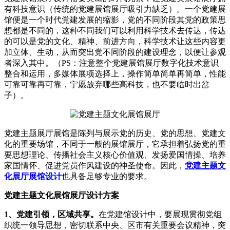
有科技意识（传统的党建展馆展厅吸引力缺乏）。一个党建展
馆便是一个时代党建发展的缩影，党的不同阶段其党的政策思
想都是不同的，这种不同我们可以利用科学技术去传达，传达
的可以是党的文化、精神、前进方向，科学技术让这些内容更
加立体、生动，从而突出党不同阶段的建设理念，以便让参观
者深入其中。（PS：注意整个党建展馆展厅数字化技术意识
整合和运用，多媒体展项选择上，操作简单简单再简单，性能
可靠可靠再可靠，宁愿放弃哪些高科技，也不要临时出岔
子）。
党建主题展厅展馆是陈列与展示党的历史、党的思想、党建文
化的重要场馆，不同于一般的展馆展厅，它承担着弘扬党的重
要思想理论、传播社会主义核心价值观、发扬爱国情操、培养
家国情怀、促进党员作风建设的神圣使命。因此，
党建主题文
化展厅展馆设计
也具备足够专业的要求。
党建主题文化展馆展厅设计方案
1、党建引领，区域共享。
在党建馆设计中，要展现贯彻党组
织统一领导思想，密切联系中央、区市有关重要会议精神，突