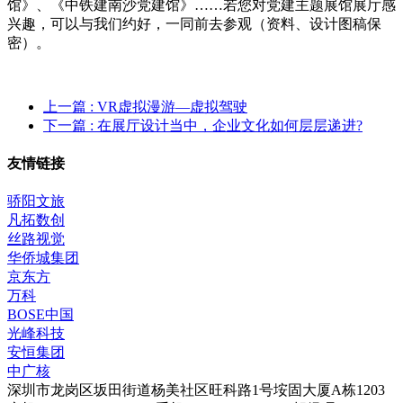
馆》、《中铁建南沙党建馆》……若您对党建主题展馆展厅感
兴趣，可以与我们约好，一同前去参观（资料、设计图稿保
密）。
上一篇
: VR虚拟漫游—虚拟驾驶
下一篇
: 在展厅设计当中，企业文化如何层层递进?
友情链接
骄阳文旅
凡拓数创
丝路视觉
华侨城集团
京东方
万科
BOSE中国
光峰科技
安恒集团
中广核
深圳市龙岗区坂田街道杨美社区旺科路1号垵固大厦A栋1203