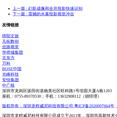
上一篇
: 幻影成像和全息投影快速识别
下一篇
: 震撼的水幕投影视觉冲击
友情链接
骄阳文旅
凡拓数创
丝路视觉
华侨城集团
京东方
万科
BOSE中国
光峰科技
安恒集团
中广核
深圳市龙岗区坂田街道杨美社区旺科路1号垵固大厦A栋1203
座机：0755-89370530；手机：13632908112（胡经理）
版权所有：深圳龙程威尼科技有限公司 粤ICP备2020097664号
深圳市龙程威尼科技有限公司成立于2011年，深圳市高新技术