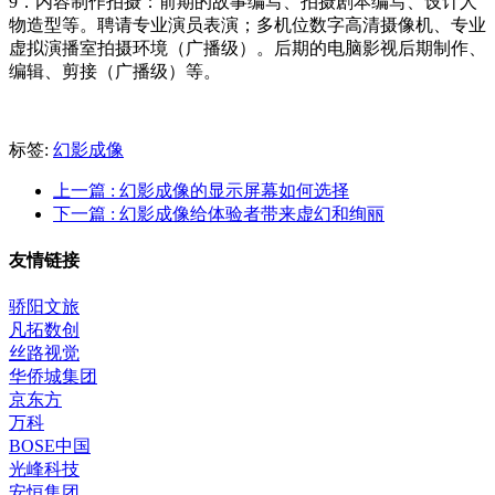
9．内容制作拍摄：前期的故事编写、拍摄剧本编写、设计人
物造型等。聘请专业演员表演；多机位数字高清摄像机、专业
虚拟演播室拍摄环境（广播级）。后期的电脑影视后期制作、
编辑、剪接（广播级）等。
标签:
幻影成像
上一篇
: 幻影成像的显示屏幕如何选择
下一篇
: 幻影成像给体验者带来虚幻和绚丽
友情链接
骄阳文旅
凡拓数创
丝路视觉
华侨城集团
京东方
万科
BOSE中国
光峰科技
安恒集团