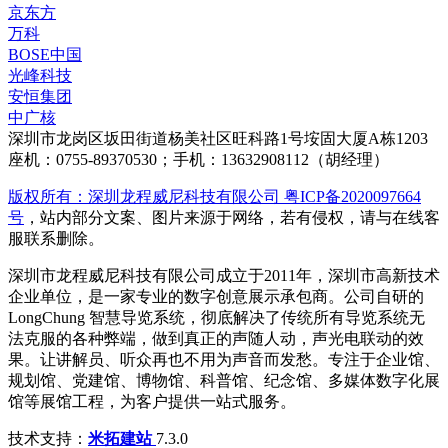
京东方
万科
BOSE中国
光峰科技
安恒集团
中广核
深圳市龙岗区坂田街道杨美社区旺科路1号垵固大厦A栋1203
座机：0755-89370530；手机：13632908112（胡经理）
版权所有：深圳龙程威尼科技有限公司 粤ICP备2020097664
号
，站内部分文案、图片来源于网络，若有侵权，请与在线客
服联系删除。
深圳市龙程威尼科技有限公司成立于2011年，深圳市高新技术
企业单位，是一家专业的数字创意展示承包商。公司自研的
LongChung 智慧导览系统，彻底解决了传统所有导览系统无
法克服的各种弊端，做到真正的声随人动，声光电联动的效
果。让讲解员、听众再也不用为声音而发愁。专注于企业馆、
规划馆、党建馆、博物馆、科普馆、纪念馆、多媒体数字化展
馆等展馆工程，为客户提供一站式服务。
技术支持：
米拓建站
7.3.0