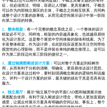
干子概念(也可以称作关键词提炼)，子概念具备主题的所有特
征，但必须简洁、明细，容易让人理解，更具形象性。子概念
可以作为内部独立展区的主体，子概念之间相互联系，共同构
成整个设计方案的故事线，从而完成空间展示设计中第一阶段
向第二阶段的转换。
2、整体框架：
有一个完整的概念系统之后，一个整体的设计
框架必不可少。同样地，框架的内容越具象化，也就越容易转
化为设计形式。这是整个展览中空间体验的脉络和线索。为了
丰富整体框架，作为设计师，在此阶段应该更加关注空间带给
观赏性的心理影响，而不是停留在单纯的概念推理上。这可以
作为第二阶段迈向第三阶段的捷径之一。
3、通过轴测图阐述设计方案：
可以对整个方案起到棕树作
用，从而有利于分析的清晰、明确化，更容易传达设计思想。
在设计方案表达过程中，要时刻强调概念阐述的逻辑性和说服
力。评判一个设计方案的好坏，最关键的就在于其是否具有说
服力。
4、独立展厅：
展示“独立展厅中的平面CAD图和轴测展示效
果图配合使用，有利于深入阐述设计理念，带给人更加直观的
感受，让观众对展示方案具有明确的空间认知。事实上，整个