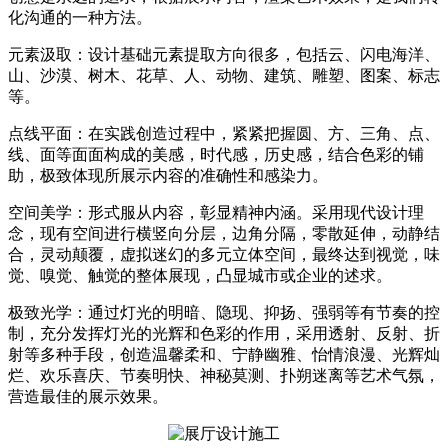
化沟通的一种方法。
元素汲取：设计基础元素提取方向很多，包括云、闪电海洋、
山、沙漠、树木、花草、人、动物、建筑、雕塑、图案、标志
等。
点线平面：在实践创造过程中，紧紧把握圆、方、三角、点、
线、面等面面构成的美感，时代感，历史感，结合色彩的铺
助，极致体现所展示内容的准确性和感染力。
空间美学：形式服从内容，彰显精神内涵。采用现代设计理
念，现有空间进行横竖向分层，边角分隔，零散延伸，动静结
合，灵动颠覆，虚拟迷幻的多元立体空间，最终达到视觉，味
觉、嗅觉、触觉的整体展现，凸显城市或企业的述求。
极致光学：通过灯光的明暗、隐现、抑扬、强弱等有节奏的控
制，充分发挥灯光的光辉和色彩的作用，采用透射、反射、折
射等多种手段，创造温馨柔和、宁静幽雅、怡情浪漫、光辉灿
烂、欢乐喜庆、节奏明快、神秘莫测、扑朔迷离等艺术气氛，
营造最佳的展示效果。