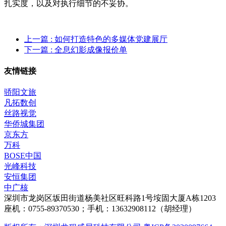
扎实度，以及对执行细节的不妥协。
上一篇
: 如何打造特色的多媒体党建展厅
下一篇
: 全息幻影成像报价单
友情链接
骄阳文旅
凡拓数创
丝路视觉
华侨城集团
京东方
万科
BOSE中国
光峰科技
安恒集团
中广核
深圳市龙岗区坂田街道杨美社区旺科路1号垵固大厦A栋1203
座机：0755-89370530；手机：13632908112（胡经理）