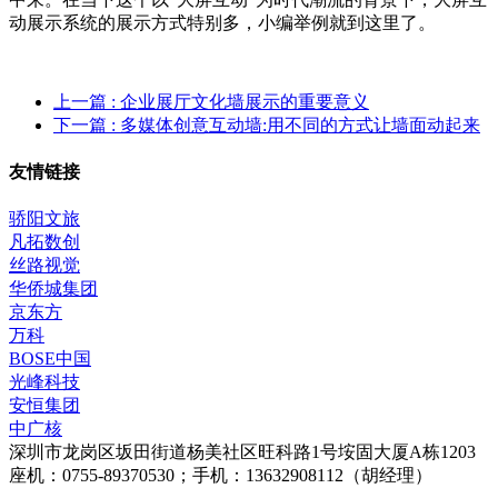
动展示系统的展示方式特别多，小编举例就到这里了。
上一篇
: 企业展厅文化墙展示的重要意义
下一篇
: 多媒体创意互动墙:用不同的方式让墙面动起来
友情链接
骄阳文旅
凡拓数创
丝路视觉
华侨城集团
京东方
万科
BOSE中国
光峰科技
安恒集团
中广核
深圳市龙岗区坂田街道杨美社区旺科路1号垵固大厦A栋1203
座机：0755-89370530；手机：13632908112（胡经理）