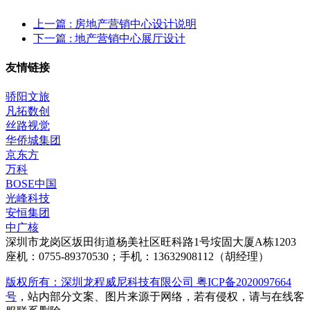
上一篇
: 房地产营销中心设计说明
下一篇
: 地产营销中心展厅设计
友情链接
骄阳文旅
凡拓数创
丝路视觉
华侨城集团
京东方
万科
BOSE中国
光峰科技
安恒集团
中广核
深圳市龙岗区坂田街道杨美社区旺科路1号垵固大厦A栋1203
座机：0755-89370530；手机：13632908112（胡经理）
版权所有：深圳龙程威尼科技有限公司 粤ICP备2020097664
号
，站内部分文案、图片来源于网络，若有侵权，请与在线客