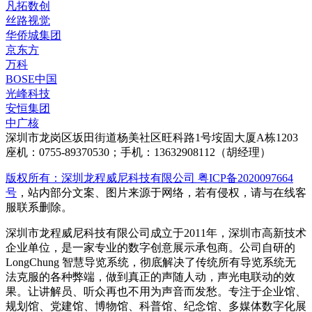
凡拓数创
丝路视觉
华侨城集团
京东方
万科
BOSE中国
光峰科技
安恒集团
中广核
深圳市龙岗区坂田街道杨美社区旺科路1号垵固大厦A栋1203
座机：0755-89370530；手机：13632908112（胡经理）
版权所有：深圳龙程威尼科技有限公司 粤ICP备2020097664
号
，站内部分文案、图片来源于网络，若有侵权，请与在线客
服联系删除。
深圳市龙程威尼科技有限公司成立于2011年，深圳市高新技术
企业单位，是一家专业的数字创意展示承包商。公司自研的
LongChung 智慧导览系统，彻底解决了传统所有导览系统无
法克服的各种弊端，做到真正的声随人动，声光电联动的效
果。让讲解员、听众再也不用为声音而发愁。专注于企业馆、
规划馆、党建馆、博物馆、科普馆、纪念馆、多媒体数字化展