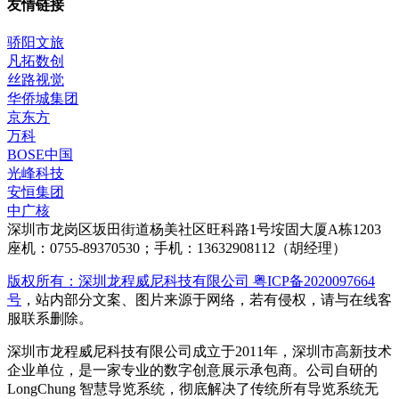
友情链接
骄阳文旅
凡拓数创
丝路视觉
华侨城集团
京东方
万科
BOSE中国
光峰科技
安恒集团
中广核
深圳市龙岗区坂田街道杨美社区旺科路1号垵固大厦A栋1203
座机：0755-89370530；手机：13632908112（胡经理）
版权所有：深圳龙程威尼科技有限公司 粤ICP备2020097664
号
，站内部分文案、图片来源于网络，若有侵权，请与在线客
服联系删除。
深圳市龙程威尼科技有限公司成立于2011年，深圳市高新技术
企业单位，是一家专业的数字创意展示承包商。公司自研的
LongChung 智慧导览系统，彻底解决了传统所有导览系统无