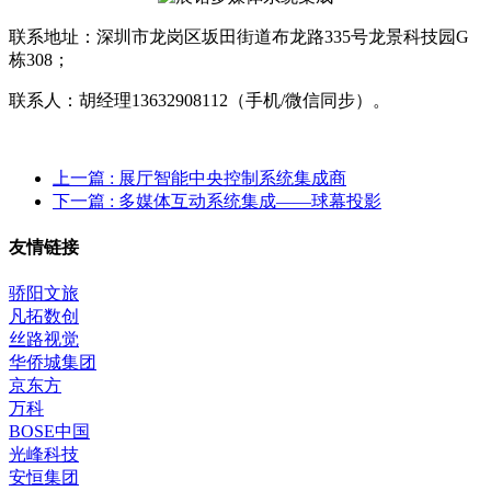
联系地址：深圳市龙岗区坂田街道布龙路335号龙景科技园G
栋308；
联系人：胡经理13632908112（手机/微信同步）。
上一篇
: 展厅智能中央控制系统集成商
下一篇
: 多媒体互动系统集成——球幕投影
友情链接
骄阳文旅
凡拓数创
丝路视觉
华侨城集团
京东方
万科
BOSE中国
光峰科技
安恒集团