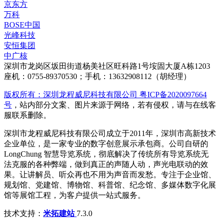
京东方
万科
BOSE中国
光峰科技
安恒集团
中广核
深圳市龙岗区坂田街道杨美社区旺科路1号垵固大厦A栋1203
座机：0755-89370530；手机：13632908112（胡经理）
版权所有：深圳龙程威尼科技有限公司 粤ICP备2020097664
号
，站内部分文案、图片来源于网络，若有侵权，请与在线客
服联系删除。
深圳市龙程威尼科技有限公司成立于2011年，深圳市高新技术
企业单位，是一家专业的数字创意展示承包商。公司自研的
LongChung 智慧导览系统，彻底解决了传统所有导览系统无
法克服的各种弊端，做到真正的声随人动，声光电联动的效
果。让讲解员、听众再也不用为声音而发愁。专注于企业馆、
规划馆、党建馆、博物馆、科普馆、纪念馆、多媒体数字化展
馆等展馆工程，为客户提供一站式服务。
技术支持：
米拓建站
7.3.0