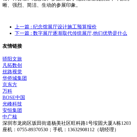
晰、强烈、简洁、生动的参展印象。
上一篇
: 纪念馆展厅设计施工预算报价
下一篇
: 数字展厅逐渐取代传统展厅,他们优势是什么
友情链接
骄阳文旅
凡拓数创
丝路视觉
华侨城集团
京东方
万科
BOSE中国
光峰科技
安恒集团
中广核
深圳市龙岗区坂田街道杨美社区旺科路1号垵固大厦A栋1203
座机：0755-89370530；手机：13632908112（胡经理）