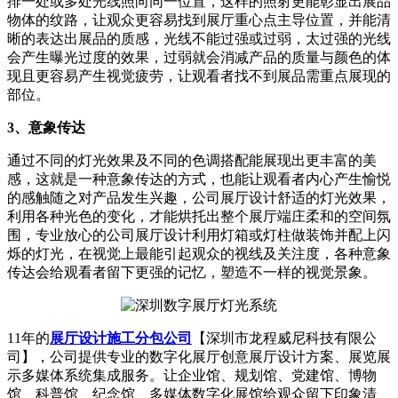
排一处或多处光线照向同一位置，这样的照射更能彰显出展品
物体的纹路，让观众更容易找到展厅重心点主导位置，并能清
晰的表达出展品的质感，光线不能过强或过弱，太过强的光线
会产生曝光过度的效果，过弱就会消减产品的质量与颜色的体
现且更容易产生视觉疲劳，让观看者找不到展品需重点展现的
部位。
3、意象传达
通过不同的灯光效果及不同的色调搭配能展现出更丰富的美
感，这就是一种意象传达的方式，也能让观看者内心产生愉悦
的感触随之对产品发生兴趣，公司展厅设计舒适的灯光效果，
利用各种光色的变化，才能烘托出整个展厅端庄柔和的空间氛
围，专业放心的公司展厅设计利用灯箱或灯柱做装饰并配上闪
烁的灯光，在视觉上最能引起观众的视线及关注度，各种意象
传达会给观看者留下更强的记忆，塑造不一样的视觉景象。
11年的
展厅设计施工分包公司
【深圳市龙程威尼科技有限公
司】，公司提供专业的数字化展厅创意展厅设计方案、展览展
示多媒体系统集成服务。让企业馆、规划馆、党建馆、博物
馆、科普馆、纪念馆、多媒体数字化展馆给观众留下印象清