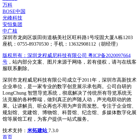
万科
BOSE中国
光峰科技
安恒集团
中广核
深圳市龙岗区坂田街道杨美社区旺科路1号垵固大厦A栋1203
座机：0755-89370530；手机：13632908112（胡经理）
版权所有：深圳龙程威尼科技有限公司 粤ICP备2020097664
号
，站内部分文案、图片来源于网络，若有侵权，请与在线客
服联系删除。
深圳市龙程威尼科技有限公司成立于2011年，深圳市高新技术
企业单位，是一家专业的数字创意展示承包商。公司自研的
LongChung 智慧导览系统，彻底解决了传统所有导览系统无
法克服的各种弊端，做到真正的声随人动，声光电联动的效
果。让讲解员、听众再也不用为声音而发愁。专注于企业馆、
规划馆、党建馆、博物馆、科普馆、纪念馆、多媒体数字化展
馆等展馆工程，为客户提供一站式服务。
技术支持：
米拓建站
7.3.0
首页