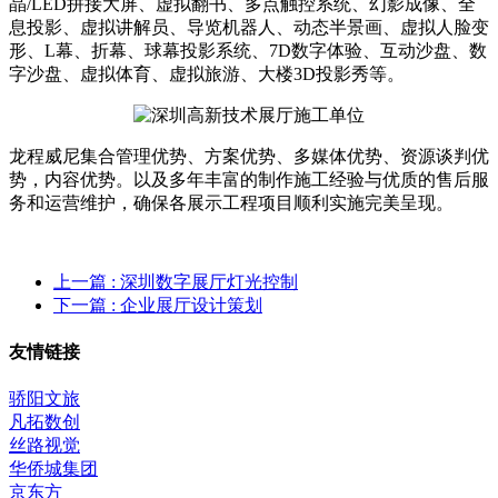
晶/LED拼接大屏、虚拟翻书、多点触控系统、幻影成像、全
息投影、虚拟讲解员、导览机器人、动态半景画、虚拟人脸变
形、L幕、折幕、球幕投影系统、7D数字体验、互动沙盘、数
字沙盘、虚拟体育、虚拟旅游、大楼3D投影秀等。
龙程威尼集合管理优势、方案优势、多媒体优势、资源谈判优
势，内容优势。以及多年丰富的制作施工经验与优质的售后服
务和运营维护，确保各展示工程项目顺利实施完美呈现。
上一篇
: 深圳数字展厅灯光控制
下一篇
: 企业展厅设计策划
友情链接
骄阳文旅
凡拓数创
丝路视觉
华侨城集团
京东方