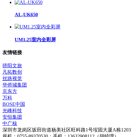
AL-UK650
UM1.25室内全彩屏
友情链接
骄阳文旅
凡拓数创
丝路视觉
华侨城集团
京东方
万科
BOSE中国
光峰科技
安恒集团
中广核
深圳市龙岗区坂田街道杨美社区旺科路1号垵固大厦A栋1203
座机：0755-89370530；手机：13632908112（胡经理）