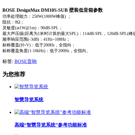
BOSE DesignMax DM10S-SUB 壁装低音箱参数
功率处理能力：250W(1000W峰值) ；
阻抗：8Ω；
灵敏度(at1W@1m)：90dB-SPL；
最大声压级(距离为1米时计算的最大SPL)：114dB-SPL，120dB-SPL(峰
频率响应范围(-3dB)：41Hz~108Hz；
标称覆盖(H×V)：低于200Hz，全指向；
标称覆盖角度(1-10kHz)：低于200Hz，全指向。
标签:
BOSE音响
为您推荐
智慧导览系统
高端“智慧导览系统”参考功能标准