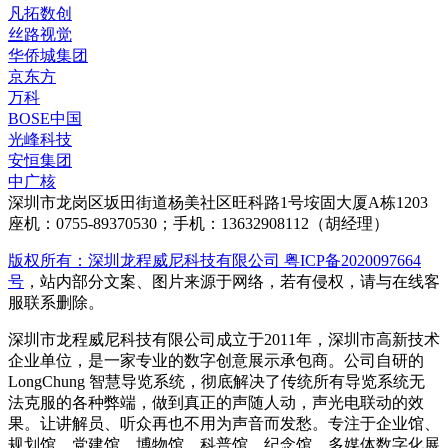
凡拓数创
丝路视觉
华侨城集团
京东方
万科
BOSE中国
光峰科技
安恒集团
中广核
深圳市龙岗区坂田街道杨美社区旺科路1号垵固大厦A栋1203
座机：0755-89370530；手机：13632908112（胡经理）
版权所有：深圳龙程威尼科技有限公司 粤ICP备2020097664
号
，站内部分文案、图片来源于网络，若有侵权，请与在线客
服联系删除。
深圳市龙程威尼科技有限公司成立于2011年，深圳市高新技术
企业单位，是一家专业的数字创意展示承包商。公司自研的
LongChung 智慧导览系统，彻底解决了传统所有导览系统无
法克服的各种弊端，做到真正的声随人动，声光电联动的效
果。让讲解员、听众再也不用为声音而发愁。专注于企业馆、
规划馆、党建馆、博物馆、科普馆、纪念馆、多媒体数字化展