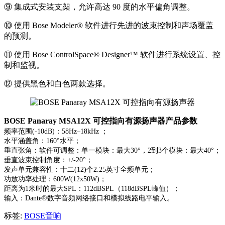
⑨ 集成式安装支架，允许高达 90 度的水平偏角调整。
⑩ 使用 Bose Modeler® 软件进行先进的波束控制和声场覆盖
的预测。
⑪ 使用 Bose ControlSpace® Designer™ 软件进行系统设置、控
制和监视。
⑫ 提供黑色和白色两款选择。
BOSE Panaray MSA12X 可控指向有源扬声器产品参数
频率范围(-10dB)：58Hz–18kHz ；
水平涵盖角：160°水平；
垂直张角：软件可调整：单一模块：最大30°，2到3个模块：最大40°；
垂直波束控制角度：+/-20°；
发声单元兼容性：十二(12)个2.25英寸全频单元；
功放功率处理：600W(12x50W)；
距离为1米时的最大SPL：112dBSPL（118dBSPL峰值）；
输入：Dante®数字音频网络接口和模拟线路电平输入。
标签:
BOSE音响