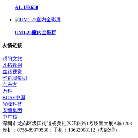
AL-UK650
UM1.25室内全彩屏
友情链接
骄阳文旅
凡拓数创
丝路视觉
华侨城集团
京东方
万科
BOSE中国
光峰科技
安恒集团
中广核
深圳市龙岗区坂田街道杨美社区旺科路1号垵固大厦A栋1203
座机：0755-89370530；手机：13632908112（胡经理）