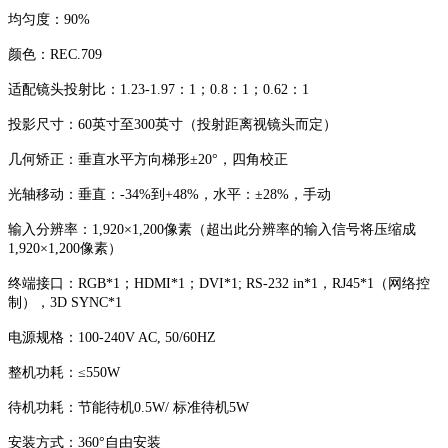
均匀度：
90%
颜色：
REC.709
适配镜头投射比：
1.23-1.97：1；0.8：1；0.62：1
投影尺寸：
60英寸至300英寸（投射距离视镜头而定）
几何矫正：垂直水平方向梯形
±20°，四角校正
光轴移动：垂直：
-34%到+48%，水平：±28%，手动
输入分辨率：
1,920×1,200像素（超出此分辨率的输入信号将压缩成
1,920×1,200像素）
终端接口：
RGB*1；HDMI*1；DVI*1; RS-232 in*1，RJ45*1（网络控
制），3D SYNC*1
D
电源规格：
100-240V AC, 50/60HZ
整机功耗：
≤550W
待机功耗：节能待机
0.5W/ 标准待机5W
安装方式：
360°自由安装