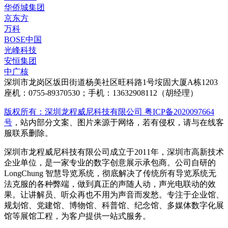
华侨城集团
京东方
万科
BOSE中国
光峰科技
安恒集团
中广核
深圳市龙岗区坂田街道杨美社区旺科路1号垵固大厦A栋1203
座机：0755-89370530；手机：13632908112（胡经理）
版权所有：深圳龙程威尼科技有限公司 粤ICP备2020097664
号
，站内部分文案、图片来源于网络，若有侵权，请与在线客
服联系删除。
深圳市龙程威尼科技有限公司成立于2011年，深圳市高新技术
企业单位，是一家专业的数字创意展示承包商。公司自研的
LongChung 智慧导览系统，彻底解决了传统所有导览系统无
法克服的各种弊端，做到真正的声随人动，声光电联动的效
果。让讲解员、听众再也不用为声音而发愁。专注于企业馆、
规划馆、党建馆、博物馆、科普馆、纪念馆、多媒体数字化展
馆等展馆工程，为客户提供一站式服务。