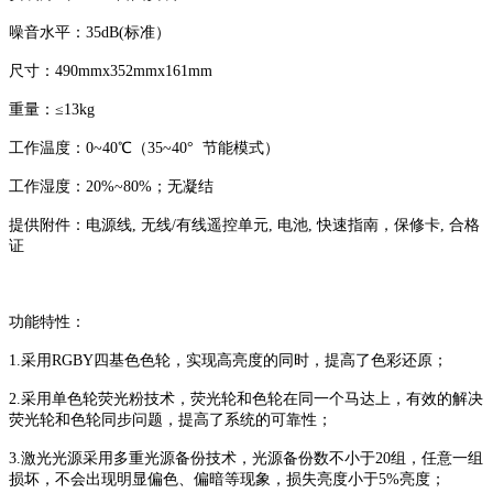
噪音水平：
35dB(标准）
尺寸：
490mmx352mmx161mm
重量：
≤13kg
工作温度：
0~40℃（35~40° 节能模式）
工作湿度：
20%~80%；无凝结
提供附件：电源线
, 无线/有线遥控单元, 电池, 快速指南，保修卡, 合格
证
功能特性：
1.采用RGBY四基色色轮，实现高亮度的同时，提高了色彩还原；
2.采用单色轮荧光粉技术，荧光轮和色轮在同一个马达上，有效的解决
荧光轮和色轮同步问题，提高了系统的可靠性；
3.激光光源采用多重光源备份技术，光源备份数不小于20组，任意一组
损坏，不会出现明显偏色、偏暗等现象，损失亮度小于5%亮度；