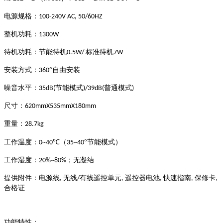
电源规格：
100-240V AC, 50/60HZ
整机功耗：
1
3
00W
待机功耗：节能待机
标准待机
0.5W/
7W
安装方式：
°自由安装
360
噪音水平：
节能模式
普通模式
35dB(
)/39dB(
)
尺寸：
620mmX535mmX180mm
重量：
28.7kg
工作温度：
℃（
°
节能模式
）
0~40
35~40
工作湿度：
；无凝结
20%~80%
提供附件：电源线
无线
有线遥控单元
遥控器电池
快速指南
保修卡
,
/
,
,
,
,
合格证
功能特性：