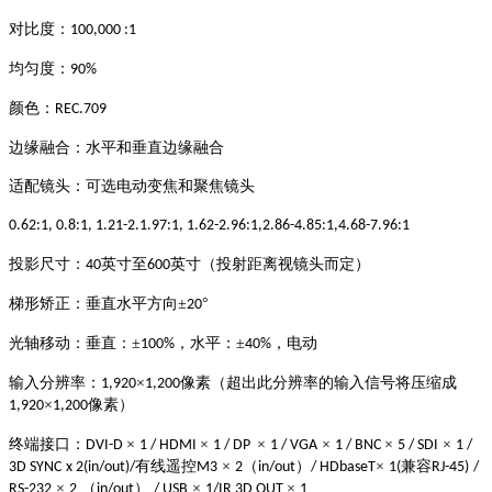
对比度：
100,000 :1
均匀度：
90
%
颜色：
REC.709
边缘融合：水平和垂直边缘融合
适配镜头：可选电动变焦和聚焦镜头
0.62:1, 0.8:1, 1.2
1
-2.
1.97
:1,
1.62-2.96:1,
2.86-4.85:1,4.68-7.96:1
投影尺寸：
英寸至
英寸（投射距离视镜头而定）
40
600
梯形矫正：垂直水平方向
±
°
20
光轴移动：垂直：
±
，水平：±
，电动
100%
40%
输入分辨率：
×
像素（超出此分辨率的输入信号将压缩成
1,920
1,200
×
像素）
1,920
1,200
终端接口：
×
×
×
×
×
×
DVI-D
1 / HDMI
1 / DP
1 /
VGA
1 / BNC
5 /
SDI
1 /
有线遥控
×
（
）
×
兼容
3D SYNC
x
2(in/out)
/
M3
2
in/out
/
HDbaseT
1
(
RJ-45)
/
×
（
）
×
×
RS-232
2
in
/
out
/
USB
1
/IR 3D OUT
1