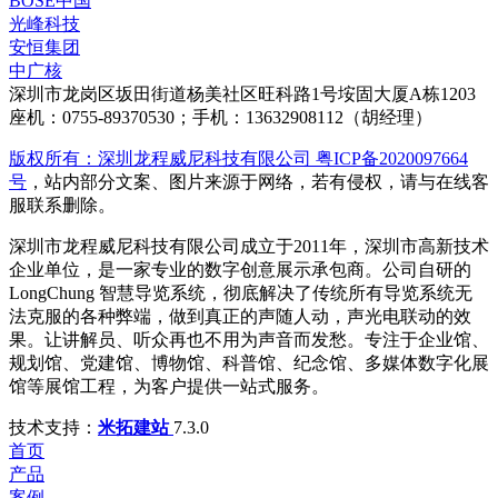
BOSE中国
光峰科技
安恒集团
中广核
深圳市龙岗区坂田街道杨美社区旺科路1号垵固大厦A栋1203
座机：0755-89370530；手机：13632908112（胡经理）
版权所有：深圳龙程威尼科技有限公司 粤ICP备2020097664
号
，站内部分文案、图片来源于网络，若有侵权，请与在线客
服联系删除。
深圳市龙程威尼科技有限公司成立于2011年，深圳市高新技术
企业单位，是一家专业的数字创意展示承包商。公司自研的
LongChung 智慧导览系统，彻底解决了传统所有导览系统无
法克服的各种弊端，做到真正的声随人动，声光电联动的效
果。让讲解员、听众再也不用为声音而发愁。专注于企业馆、
规划馆、党建馆、博物馆、科普馆、纪念馆、多媒体数字化展
馆等展馆工程，为客户提供一站式服务。
技术支持：
米拓建站
7.3.0
首页
产品
案例