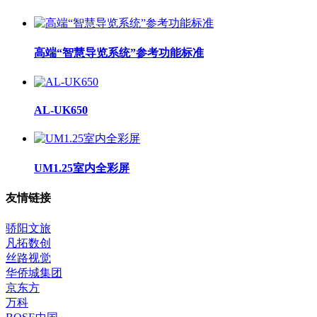
高端“智慧导览系统”参考功能标准
AL-UK650
UM1.25室内全彩屏
友情链接
骄阳文旅
凡拓数创
丝路视觉
华侨城集团
京东方
万科