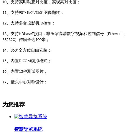
、支持实时动态对比度，实现高对比度；
10
、支持
°
°
°图像翻转；
11
90
/180
/360
、支持多台投影机
控制；
12
ID
、支持
接口，非压缩高清数字视频和控制信号（
，
13
HDbaseT
Ethernet
）传输长达
米；
RS232C
100
、
°全方位自由安装；
14
360
、内置
模拟模式；
15
DICOM
、内置
种测试图片；
16
13
、镜头中心对称设计；
17
为您推荐
智慧导览系统