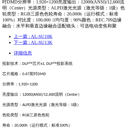
吋DMD分辨率：1,920×1200亮度输出：12000(ANSI)/12,600流
明（Center）光源类型：ALPD激光光源（激光等级：1级）色
轮类型：RGB三原色色轮寿命：20,000h（运行模式：标准
100%）对比度：100,000 :1均匀度：90%颜色：REC.709边缘
融合：水平和垂直边缘融合适配镜头：可选电动变焦和聚
上一篇
: AL-SU10K
下一篇
: AL-SU13K
详细信息
投影技术：
™芯片
™投影系统
DLP
x1, DLP
芯片规格：
英吋
0.67
DMD
分辨率：
×
1,920
1200
亮度输出：
流明（
）
12000(ANSI)/
1
2
,
6
00
Center
光源类型：
激光光源（激光等级：
级）
ALPD
1
色轮类型：
三原色
色轮
RGB
寿命：
（运行模式：标准
）
20,000h
100%