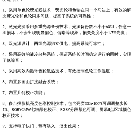
、采用单色轮荧光粉技术，荧光轮和色轮在同一个马达上，有效的解
1
决荧光轮和色轮同步问题，提高了系统的可靠性；
、激光光源采用多重光源备份技术，光源备份数不小于
组，任意一
2
60
组损坏，不会出现明显偏色、偏暗等现象，损失亮度小于
亮度；
1.7%
、双光源设计，两组光源独立供电，提高系统可靠性；
3
、采用高效的液冷散热系统，保证系统长时间稳定运行的同时，实现
4
了低噪音；
、采用高效内循环色轮散热技术，有效控制色轮工作温度；
5
、内置多画面拼接融合系统；
6
、内置几何校正功能；
7
、多台投影机亮度色彩控制技术，包含亮度
可调调整步长
8
30%-100%
、
七轴颜色校正、
分段颜色可调、屏幕
点区域颜色
1%
RGBYCMW
RGBY
8
校正技术；
、支持电子快门，带有淡入、淡出效果：
9