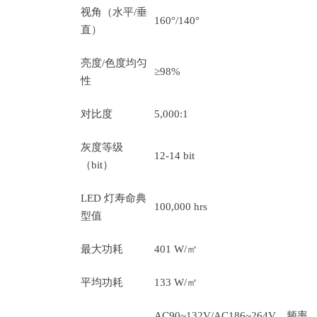
视角（水平/垂
160°/140°
直）
亮度/色度均匀
≥98%
性
对比度
5,000:1
灰度等级
12-14 bit
（bit）
LED 灯寿命典
100,000 hrs
型值
最大功耗
401 W/㎡
平均功耗
133 W/㎡
AC90~132V/AC186~264V，频率