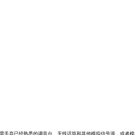
需丢弃已经熟悉的调音台、无线话筒和其他模拟信号源，或者模拟功