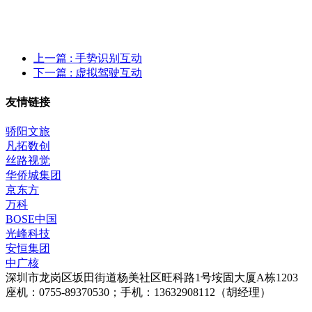
上一篇
: 手势识别互动
下一篇
: 虚拟驾驶互动
友情链接
骄阳文旅
凡拓数创
丝路视觉
华侨城集团
京东方
万科
BOSE中国
光峰科技
安恒集团
中广核
深圳市龙岗区坂田街道杨美社区旺科路1号垵固大厦A栋1203
座机：0755-89370530；手机：13632908112（胡经理）