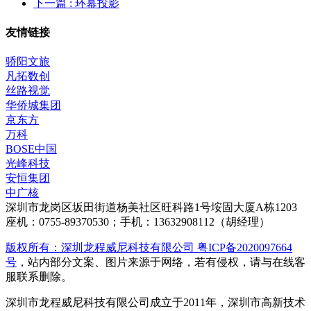
下一篇
: 环幕投影
友情链接
骄阳文旅
凡拓数创
丝路视觉
华侨城集团
京东方
万科
BOSE中国
光峰科技
安恒集团
中广核
深圳市龙岗区坂田街道杨美社区旺科路1号垵固大厦A栋1203
座机：0755-89370530；手机：13632908112（胡经理）
版权所有：深圳龙程威尼科技有限公司 粤ICP备2020097664
号
，站内部分文案、图片来源于网络，若有侵权，请与在线客
服联系删除。
深圳市龙程威尼科技有限公司成立于2011年，深圳市高新技术