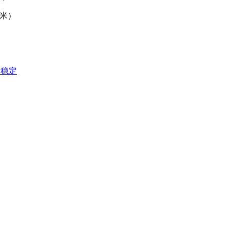
（米）
）
不稳定