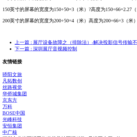
150英寸的屏幕的宽度为150÷50=3（米）?高度为150÷66=2.27
200英寸的屏幕的宽度为200÷50=4（米）高度为200÷66=3（米
上一篇
: 展厅设备故障之（排除法）-解决投影信号传输
下一篇
: 深圳展厅音视频控制
友情链接
骄阳文旅
凡拓数创
丝路视觉
华侨城集团
京东方
万科
BOSE中国
光峰科技
安恒集团
中广核