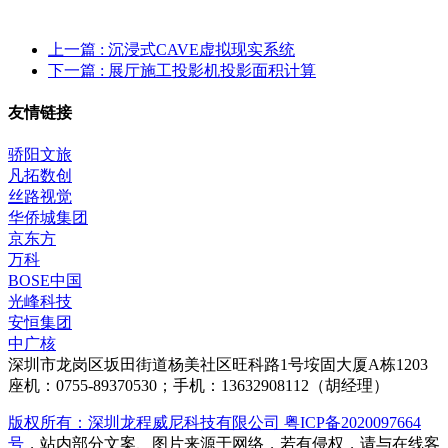
上一篇
: 沉浸式CAVE虚拟现实系统
下一篇
: 展厅施工投影机投影面积计算
友情链接
骄阳文旅
凡拓数创
丝路视觉
华侨城集团
京东方
万科
BOSE中国
光峰科技
安恒集团
中广核
深圳市龙岗区坂田街道杨美社区旺科路1号垵固大厦A栋1203
座机：0755-89370530；手机：13632908112（胡经理）
版权所有：深圳龙程威尼科技有限公司 粤ICP备2020097664
号
，站内部分文案、图片来源于网络，若有侵权，请与在线客