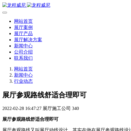
网站首页
展厅案例
展厅产品
展厅解决方案
新闻中心
公司介绍
联系我们
网站首页
新闻中心
行业动态
展厅参观路线舒适合理即可
2022-02-28 16:47:27
展厅施工公司
340
展厅参观路线舒适合理即可
展厅参观路线又叫展厅动线设计。其实在做在展厅参观路线设