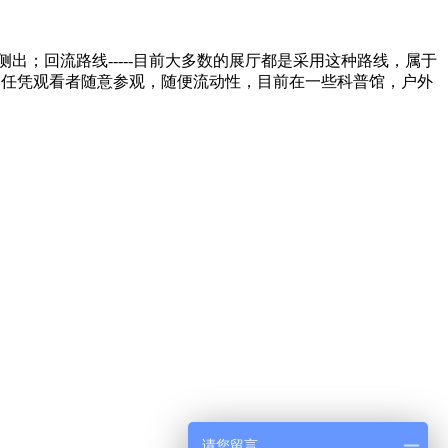
出；回流路线-----目前大多数的展厅都是采用这种路线，属于
导，任凭观看者随意参观，随便流动性，目前在一些科普馆，户外
请您留言