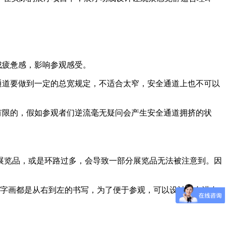
成疲惫感，影响参观感受。
通道要做到一定的总宽规定，不适合太窄，安全通道上也不可以
有限的，假如参观者们逆流毫无疑问会产生安全通道拥挤的状
展览品，或是环路过多，会导致一部分展览品无法被注意到。因
字画都是从右到左的书写，为了便于参观，可以设计为左进右