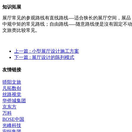
知识拓展
展厅常见的参观路线有直线路线----适合狭长的展厅空间，展
中规中矩的常见路线；自由路线-----随意路线便是沒有固
文旅类比较常见。
上一篇
: 小型展厅设计施工方案
下一篇
: 展厅设计的陈列模式
友情链接
骄阳文旅
凡拓数创
丝路视觉
华侨城集团
京东方
万科
BOSE中国
光峰科技
安恒集团