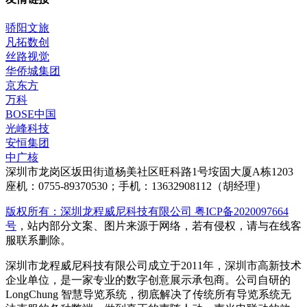
骄阳文旅
凡拓数创
丝路视觉
华侨城集团
京东方
万科
BOSE中国
光峰科技
安恒集团
中广核
深圳市龙岗区坂田街道杨美社区旺科路1号垵固大厦A栋1203
座机：0755-89370530；手机：13632908112（胡经理）
版权所有：深圳龙程威尼科技有限公司 粤ICP备2020097664
号
，站内部分文案、图片来源于网络，若有侵权，请与在线客
服联系删除。
深圳市龙程威尼科技有限公司成立于2011年，深圳市高新技术
企业单位，是一家专业的数字创意展示承包商。公司自研的
LongChung 智慧导览系统，彻底解决了传统所有导览系统无