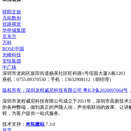
骄阳文旅
凡拓数创
丝路视觉
华侨城集团
京东方
万科
BOSE中国
光峰科技
安恒集团
中广核
深圳市龙岗区坂田街道杨美社区旺科路1号垵固大厦A栋1203
座机：0755-89370530；手机：13632908112（胡经理）
版权所有：深圳龙程威尼科技有限公司 粤ICP备2020097664号
深圳市龙程威尼科技有限公司成立于2011年，深圳市高新技术
的各种弊端，做到真正的声随人动，声光电联动的效果。让讲
程，为客户提供一站式服务。
技术支持：
米拓建站
7.3.0
首页