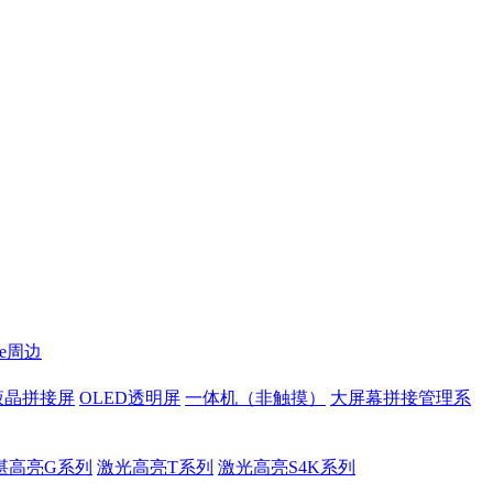
te周边
液晶拼接屏
OLED透明屏
一体机（非触摸）
大屏幕拼接管理系
湛高亮G系列
激光高亮T系列
激光高亮S4K系列