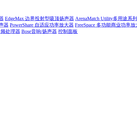
声器
EdgeMax 边界投射型吸顶扬声器
ArenaMatch Utility多用
扬声器
PowerShare 自适应功率放大器
FreeSpace 多功能商业功率
e音频处理器
Bose音响/扬声器
控制面板