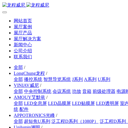
网站首页
展厅案例
展厅产品
展厅解决方案
新闻中心
公司介绍
联系我们
全部
/
LongChung龙程
/
全部
播控系统
智慧导览系统
J系列
A系列
U系列
VINIAV威尼
/
全部
中央控制系统
会议系统
功放
音箱
前级处理器
电源
AMOUY艾默依
/
全部
LED全息屏
LED晶膜屏
LED贴膜屏
LED透明屏
室内
统
配件
APPOTRONICS光峰
/
全部
超短焦U系列
泛工程D系列（1080P）
泛工程D系列
Unilumin洲明
/