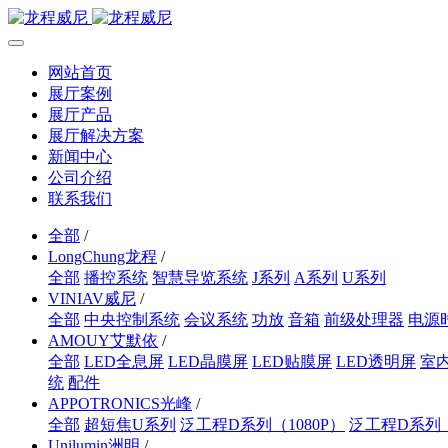
网站首页
展厅案例
展厅产品
展厅解决方案
新闻中心
公司介绍
联系我们
全部
/
LongChung龙程
/
全部
播控系统
智慧导览系统
J系列
A系列
U系列
VINIAV威尼
/
全部
中央控制系统
会议系统
功放
音箱
前级处理器
电源
AMOUY艾默依
/
全部
LED全息屏
LED晶膜屏
LED贴膜屏
LED透明屏
室内
统
配件
APPOTRONICS光峰
/
全部
超短焦U系列
泛工程D系列（1080P）
泛工程D系列
Unilumin洲明
/