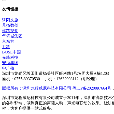
友情链接
骄阳文旅
凡拓数创
丝路视觉
华侨城集团
京东方
万科
BOSE中国
光峰科技
安恒集团
中广核
深圳市龙岗区坂田街道杨美社区旺科路1号垵固大厦A栋1203
座机：0755-89370530；手机：13632908112（胡经理）
版权所有：深圳龙程威尼科技有限公司 粤ICP备2020097664号
深圳市龙程威尼科技有限公司成立于2011年，深圳市高新技术
的各种弊端，做到真正的声随人动，声光电联动的效果。让讲
程，为客户提供一站式服务。