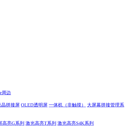
te周边
液晶拼接屏
OLED透明屏
一体机（非触摸）
大屏幕拼接管理系
湛高亮G系列
激光高亮T系列
激光高亮S4K系列