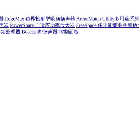
声器
EdgeMax 边界投射型吸顶扬声器
ArenaMatch Utility多用
扬声器
PowerShare 自适应功率放大器
FreeSpace 多功能商业功率
e音频处理器
Bose音响/扬声器
控制面板